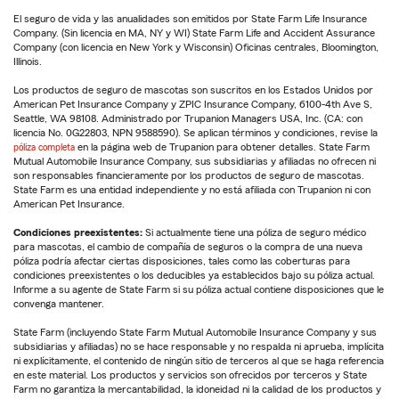
El seguro de vida y las anualidades son emitidos por State Farm Life Insurance
Company. (Sin licencia en MA, NY y WI) State Farm Life and Accident Assurance
Company (con licencia en New York y Wisconsin) Oficinas centrales, Bloomington,
Illinois.
Los productos de seguro de mascotas son suscritos en los Estados Unidos por
American Pet Insurance Company y ZPIC Insurance Company, 6100-4th Ave S,
Seattle, WA 98108. Administrado por Trupanion Managers USA, Inc. (CA: con
licencia No. 0G22803, NPN 9588590). Se aplican términos y condiciones, revise la
póliza completa
en la página web de Trupanion para obtener detalles. State Farm
Mutual Automobile Insurance Company, sus subsidiarias y afiliadas no ofrecen ni
son responsables financieramente por los productos de seguro de mascotas.
State Farm es una entidad independiente y no está afiliada con Trupanion ni con
American Pet Insurance.
Condiciones preexistentes:
Si actualmente tiene una póliza de seguro médico
para mascotas, el cambio de compañía de seguros o la compra de una nueva
póliza podría afectar ciertas disposiciones, tales como las coberturas para
condiciones preexistentes o los deducibles ya establecidos bajo su póliza actual.
Informe a su agente de State Farm si su póliza actual contiene disposiciones que le
convenga mantener.
State Farm (incluyendo State Farm Mutual Automobile Insurance Company y sus
subsidiarias y afiliadas) no se hace responsable y no respalda ni aprueba, implícita
ni explícitamente, el contenido de ningún sitio de terceros al que se haga referencia
en este material. Los productos y servicios son ofrecidos por terceros y State
Farm no garantiza la mercantabilidad, la idoneidad ni la calidad de los productos y