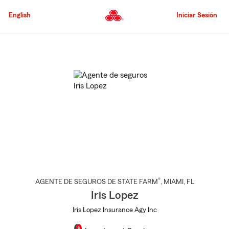
Pasar
al
English
Iniciar Sesión
contenido
principal
Comienzo
del
contenido
principal
®
AGENTE DE SEGUROS DE STATE FARM
,
MIAMI
, FL
Iris Lopez
Iris Lopez Insurance Agy Inc