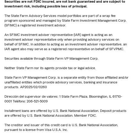
Securities are not FDIC insured, are not bank guaranteed and are subject to
investment risk, including possible loss of principal.
The State Farm Advisory Services model portfolios are part of a wrap fee
program sponsored and managed by State Farm Investment Management Corp.
(SFIMC) a registered investment advisor.
An SFIMC investment adviser representative (IAR) agent is acting as an
investment adviser representative only when providing advisory services on
behalf of SFIMC. In addition to acting as an investment adviser representative, an
IAR agent also may serve as a registered representative on behalf of SFVPMC.
Securities available through State Farm VP Management Corp.
Neither State Farm nor its agents provide tax or legal advice.
State Farm VP Management Corp. is a separate entity from those affiliated and/or
unaffiliated entities which provide advisory services, banking and insurance
products. AP2025/02/0260
Dirección del supervisor de valores: 1 State Farm Plaza, Bloomington, IL 61710-
0001 Teléfono: 206-521-5009
Installment loans are offered by U.S. Bank National Association. Deposit products
are offered by U.S. Bank National Association. Member FDIC.
The creditor and issuer of this credit card is U.S. Bank National Association,
pursuant to a license from Visa U.S.A. Inc.