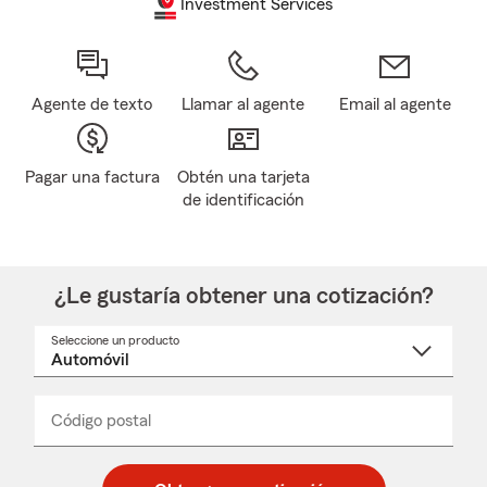
Investment Services
Agente de texto
Llamar al agente
Email al agente
Pagar una factura
Obtén una tarjeta
de identificación
¿Le gustaría obtener una cotización?
Seleccione un producto
Seleccione
un
nombre
de
producto
del
Código postal
Ingresa
Ingresa
_____
menú
un
un
desplegable
código
código
postal
postal