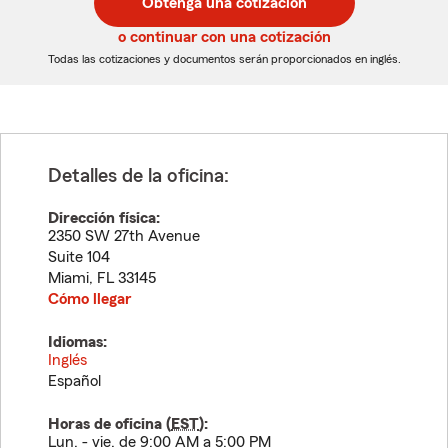
Obtenga una cotización
de
de
5
5
o continuar con una cotización
dígitos
dígitos
Todas las cotizaciones y documentos serán proporcionados en inglés.
Detalles de la oficina:
Dirección física:
2350 SW 27th Avenue
Suite 104
Miami
,
FL
33145
Cómo llegar
Idiomas:
Inglés
Español
Horas de oficina (
EST
):
Lun. - vie. de 9:00 AM a 5:00 PM